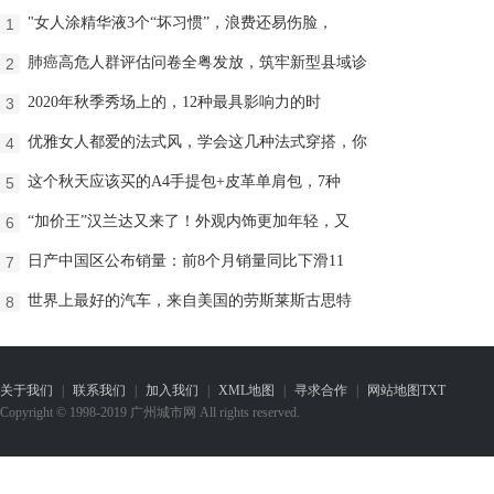
"女人涂精华液3个“坏习惯”，浪费还易伤脸，
1
肺癌高危人群评估问卷全粤发放，筑牢新型县域诊
2
2020年秋季秀场上的，12种最具影响力的时
3
优雅女人都爱的法式风，学会这几种法式穿搭，你
4
这个秋天应该买的A4手提包+皮革单肩包，7种
5
“加价王”汉兰达又来了！外观内饰更加年轻，又
6
日产中国区公布销量：前8个月销量同比下滑11
7
世界上最好的汽车，来自美国的劳斯莱斯古思特
8
关于我们
|
联系我们
|
加入我们
|
XML地图
|
寻求合作
|
网站地图
TXT
Copyright © 1998-2019 广州城市网 All rights reserved.