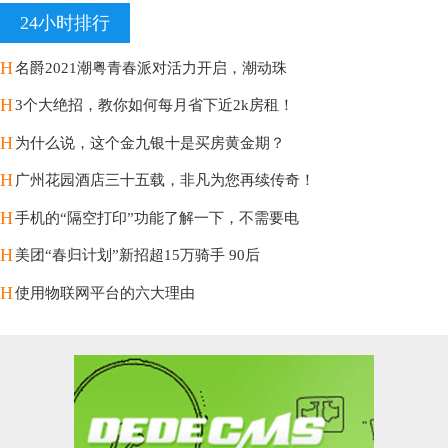
24小时排行
H
名爵2021潮粤青春派对活力开启，潮动珠
H
3个大绝招，教你如何每月省下近2k房租！
H
为什么说，这个金九银十是买房黄金期？
H
广州花园酒店三十五载，非凡为您再续传奇！
H
手机的“隔空打印”功能了解一下，不需要电
H
美团“春归计划”新招超15万骑手 90后
H
使用物联网平台的六大理由