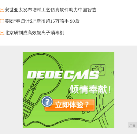
H
安世亚太发布增材工艺仿真软件助力中国智造
H
美团“春归计划”新招超15万骑手 90后
H
北京研制成高效银离子消毒剂
广告