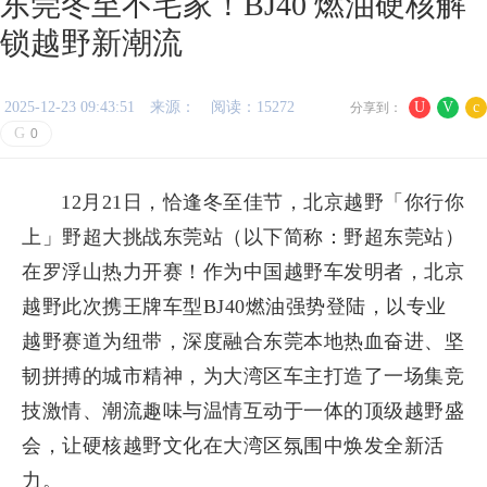
东莞冬至不宅家！BJ40 燃油硬核解
锁越野新潮流
2025-12-23 09:43:51
来源：
阅读：15272
U
V
c
分享到：
G
0
12月21日，恰逢冬至佳节，北京越野「你行你
上」野超大挑战东莞站（以下简称：野超东莞站）
在罗浮山热力开赛！作为中国越野车发明者，北京
越野此次携王牌车型BJ40燃油强势登陆，以专业
越野赛道为纽带，深度融合东莞本地热血奋进、坚
韧拼搏的城市精神，为大湾区车主打造了一场集竞
技激情、潮流趣味与温情互动于一体的顶级越野盛
会，让硬核越野文化在大湾区氛围中焕发全新活
力。