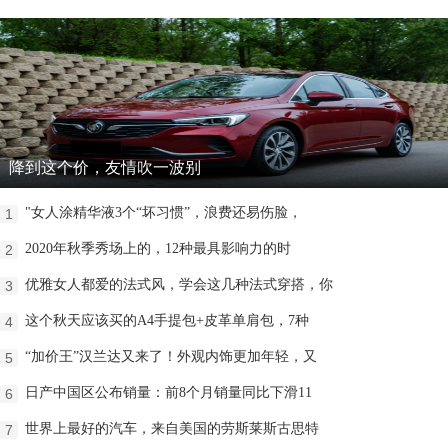
降到这个价，友情吹一波别
"女人涂精华液3个“坏习惯”，浪费还易伤脸，
1
2020年秋季秀场上的，12种最具影响力的时
2
优雅女人都爱的法式风，学会这几种法式穿搭，你
3
这个秋天应该买的A4手提包+皮革单肩包，7种
4
“加价王”汉兰达又来了！外观内饰更加年轻，又
5
日产中国区公布销量：前8个月销量同比下滑11
6
世界上最好的汽车，来自美国的劳斯莱斯古思特
7