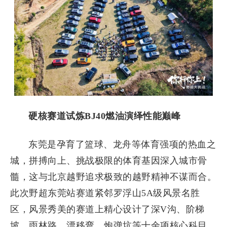
硬核赛道试炼BJ40燃油演绎性能巅峰
东莞是孕育了篮球、龙舟等体育强项的热血之
城，拼搏向上、挑战极限的体育基因深入城市骨
髓，这与北京越野追求极致的越野精神不谋而合。
此次野超东莞站赛道紧邻罗浮山5A级风景名胜
区，风景秀美的赛道上精心设计了深V沟、阶梯
坡、雨林路、漂移弯、炮弹坑等十余项核心科目，