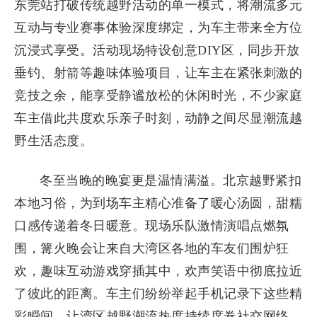
东莞站打破传统越野活动的单一模式，将潮流多元
互动与专业赛事体验深度绑定，为车主带来全方位
沉浸式享受。活动现场特设创意DIY区，同步开放
垂钓、射箭等趣味体验项目，让车主在紧张刺激的
竞技之余，能享受静谧放松的休闲时光，不少家庭
车主借此共度欢乐亲子时刻，动静之间尽显潮流越
野生活态度。
冬至当晚的晚宴更是温情满溢。北京越野紧扣
本地习俗，为到场车主精心准备了暖心汤圆，甜糯
口感传递着冬日暖意。现场乐队激情演唱点燃氛
围，篝火晚会让来自大湾区各地的车友们围炉狂
欢，趣味互动游戏穿插其中，欢声笑语中彻底拉近
了彼此的距离。车主们纷纷举起手机记录下这些精
彩瞬间，让湾区越野潮流热度持续席卷社交网络。