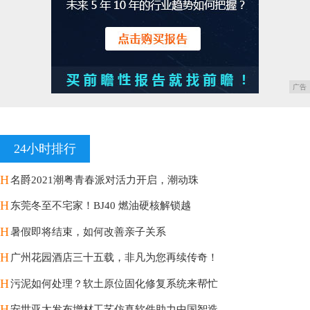
广告
24小时排行
H
名爵2021潮粤青春派对活力开启，潮动珠
H
东莞冬至不宅家！BJ40 燃油硬核解锁越
H
暑假即将结束，如何改善亲子关系
H
广州花园酒店三十五载，非凡为您再续传奇！
H
污泥如何处理？软土原位固化修复系统来帮忙
H
安世亚太发布增材工艺仿真软件助力中国智造