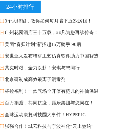
24小时排行
H
3个大绝招，教你如何每月省下近2k房租！
H
广州花园酒店三十五载，非凡为您再续传奇！
H
美团“春归计划”新招超15万骑手 90后
H
安世亚太发布增材工艺仿真软件助力中国智造
H
共克时艰，全力以赴！安琪与您同行
H
北京研制成高效银离子消毒剂
H
杯控福利！一款气场全开倍有范儿的神仙保温
H
百万捐赠，共同抗疫，露乐集团与您同在！
H
全球运动康复科技圈大事件！HYPERIC
H
强强合作！城云科技与宁波神化“云上签约”