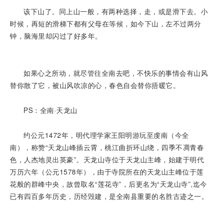
该下山了。同上山一般，有两种选择，走，或是滑下去。小
时候，再短的滑梯下都有父母在等候，如今下山，左不过两分
钟，脑海里却闪过了好多年。
如果心之所动，就尽管往全南去吧，不快乐的事情会有山风
替你散了它，被山风吹凉的心，春色自会替你捂暖它。
PS：全南·天龙山
约公元1472年，明代理学家王阳明游玩至虔南（今全
南），称赞“天龙山峰插云霄，桃江曲折环山绕，四季不凋青春
色，人杰地灵出英豪”。天龙山寺位于天龙山主峰，始建于明代
万历六年（公元1578年），由于寺院所在的天龙山主峰位于莲
花般的群峰中央，故曾取名“莲花寺”，后更名为“天龙山寺”,迄今
已有四百多年历史，历经毁建，是全南县重要的名胜古迹之一。