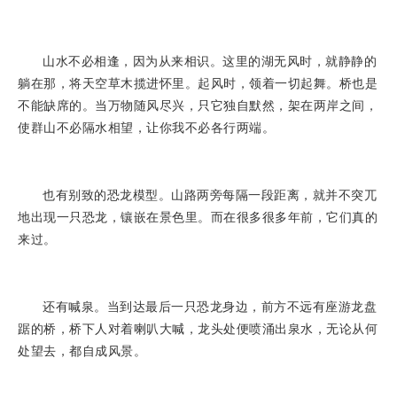
山水不必相逢，因为从来相识。这里的湖无风时，就静静的
躺在那，将天空草木揽进怀里。起风时，领着一切起舞。桥也是
不能缺席的。当万物随风尽兴，只它独自默然，架在两岸之间，
使群山不必隔水相望，让你我不必各行两端。
也有别致的恐龙模型。山路两旁每隔一段距离，就并不突兀
地出现一只恐龙，镶嵌在景色里。而在很多很多年前，它们真的
来过。
还有喊泉。当到达最后一只恐龙身边，前方不远有座游龙盘
踞的桥，桥下人对着喇叭大喊，龙头处便喷涌出泉水，无论从何
处望去，都自成风景。