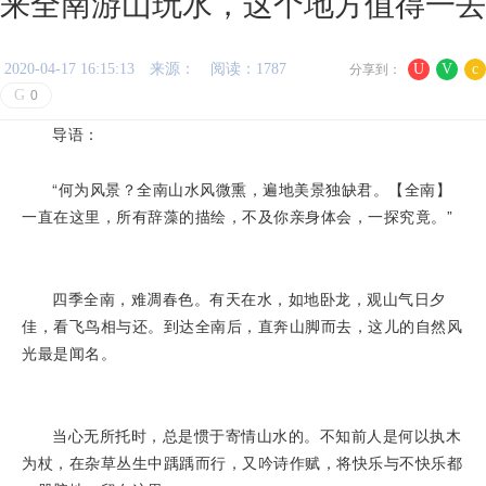
来全南游山玩水，这个地方值得一去
2020-04-17 16:15:13
来源：
阅读：1787
U
V
c
分享到：
G
0
导语：
“何为风景？全南山水风微熏，遍地美景独缺君。【全南】
一直在这里，所有辞藻的描绘，不及你亲身体会，一探究竟。”
四季全南，难凋春色。有天在水，如地卧龙，观山气日夕
佳，看飞鸟相与还。到达全南后，直奔山脚而去，这儿的自然风
光最是闻名。
当心无所托时，总是惯于寄情山水的。不知前人是何以执木
为杖，在杂草丛生中踽踽而行，又吟诗作赋，将快乐与不快乐都