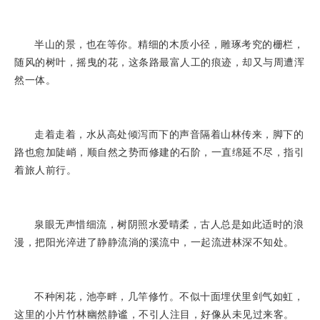
半山的景，也在等你。精细的木质小径，雕琢考究的栅栏，
随风的树叶，摇曳的花，这条路最富人工的痕迹，却又与周遭浑
然一体。
走着走着，水从高处倾泻而下的声音隔着山林传来，脚下的
路也愈加陡峭，顺自然之势而修建的石阶，一直绵延不尽，指引
着旅人前行。
泉眼无声惜细流，树阴照水爱晴柔，古人总是如此适时的浪
漫，把阳光淬进了静静流淌的溪流中，一起流进林深不知处。
不种闲花，池亭畔，几竿修竹。不似十面埋伏里剑气如虹，
这里的小片竹林幽然静谧，不引人注目，好像从未见过来客。