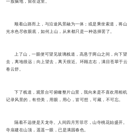
一股脑地，留在这里。
顺着山路而上，与沿途风景融为一体；或是乘坐索道，将山
光水色尽收眼底，如何上山，从来都只是一种选择罢了。
上了山，一眼便可望见玻璃栈道，高悬于两山之间，向下望
去，离地很远；向上望去，离天很近。环顾左右，满目苍翠于云
卷云舒。
下了栈道，观景台可俯瞰整片山景，我向来是不喜欢用相机
记录风景的，有些美，用眼，用心，皆可想，可藏，不可忘。
隔着不远便是天龙寺。人间四月芳菲尽，山寺桃花始盛开。
寺庙建在山顶，遥遥一眼，已是满园春色。