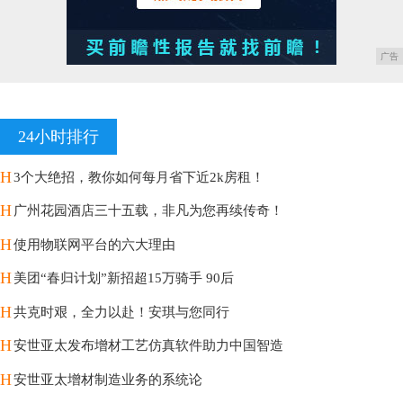
广告
24小时排行
H
3个大绝招，教你如何每月省下近2k房租！
H
广州花园酒店三十五载，非凡为您再续传奇！
H
使用物联网平台的六大理由
H
美团“春归计划”新招超15万骑手 90后
H
共克时艰，全力以赴！安琪与您同行
H
安世亚太发布增材工艺仿真软件助力中国智造
H
安世亚太增材制造业务的系统论