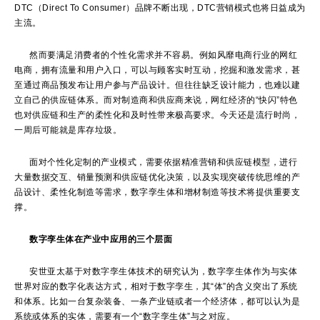
DTC（Direct To Consumer）品牌不断出现，DTC营销模式也将日益成为
主流。
然而要满足消费者的个性化需求并不容易。例如风靡电商行业的网红
电商，拥有流量和用户入口，可以与顾客实时互动，挖掘和激发需求，甚
至通过商品预发布让用户参与产品设计。但往往缺乏设计能力，也难以建
立自己的供应链体系。而对制造商和供应商来说，网红经济的“快闪”特色
也对供应链和生产的柔性化和及时性带来极高要求。今天还是流行时尚，
一周后可能就是库存垃圾。
面对个性化定制的产业模式，需要依据精准营销和供应链模型，进行
大量数据交互、销量预测和供应链优化决策，以及实现突破传统思维的产
品设计、柔性化制造等需求，数字孪生体和增材制造等技术将提供重要支
撑。
数字孪生体在产业中应用
的三个层面
安世亚太基于对数字孪生体技术的研究认为，数字孪生体作为与实体
世界对应的数字化表达方式，相对于数字孪生，其“体”的含义突出了系统
和体系。比如一台复杂装备、一条产业链或者一个经济体，都可以认为是
系统或体系的实体，需要有一个“数字孪生体”与之对应。