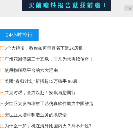
广告
24小时排行
H
3个大绝招，教你如何每月省下近2k房租！
H
广州花园酒店三十五载，非凡为您再续传奇！
H
使用物联网平台的六大理由
H
美团“春归计划”新招超15万骑手 90后
H
共克时艰，全力以赴！安琪与您同行
H
安世亚太发布增材工艺仿真软件助力中国智造
H
安世亚太增材制造业务的系统论
H
为什么一加手机在海外比国内火？离不开这3