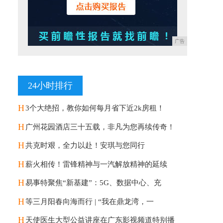
广告
24小时排行
H
3个大绝招，教你如何每月省下近2k房租！
H
广州花园酒店三十五载，非凡为您再续传奇！
H
共克时艰，全力以赴！安琪与您同行
H
薪火相传！雷锋精神与一汽解放精神的延续
H
易事特聚焦“新基建”：5G、数据中心、充
H
等三月阳春向海而行 | “我在鼎龙湾，一
H
天使医生大型公益讲座在广东影视频道特别播