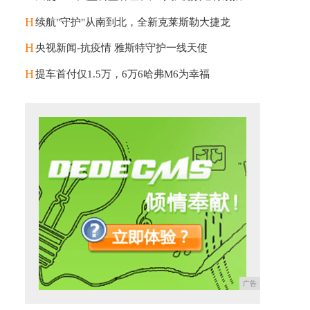
H
续航"守护"从南到北，全新克莱斯勒大捷龙
H
央视新闻-抗疫情 雅斯特守护一线天使
H
提车首付仅1.5万，6万6哈弗M6为幸福
广告