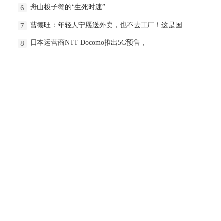
舟山梭子蟹的“生死时速”
6
曹德旺：年轻人宁愿送外卖，也不去工厂！这是国
7
日本运营商NTT Docomo推出5G预售，
8