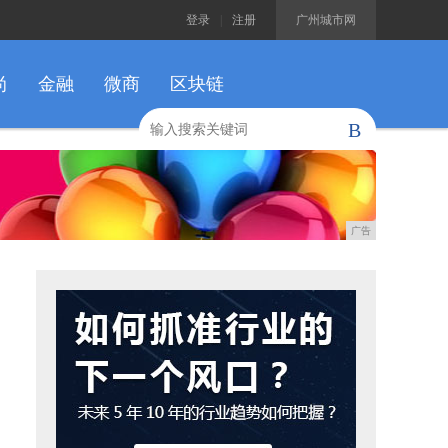
登录
|
注册
广州城市网
尚
金融
微商
区块链
B
广告