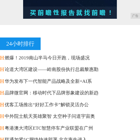
广告
24小时排行
H
燃爆！2019南山半马今日开跑，现场盛况
H
论道大湾区建设——岭南股份执行总裁黎惠勤
H
华为发布下一代智能产品战略及全新+AI系
H
品牌微官网：移动时代下品牌形象建设的新趋
H
优客工场推出“好好工作卡”解锁灵活办公
H
中外院士航天英雄聚智 太空种子问道宇宙奥
H
粤港澳大湾区ETC智慧停车产业联盟在广州
H
联通加紧5G网络快速部署 北京率先进入