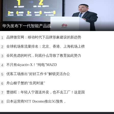
华为发布下一代智能产品战
品牌微官网：移动时代下品牌形象建设的新趋势
1
全球机场客流量排名：北京、香港、上海机场上榜
2
全民焦虑的时代，到底什么导致了教育如此势力
3
不只有skyactiv-X！“纯电”MAZD
4
优客工场推出“好好工作卡”解锁灵活办公
5
舟山梭子蟹的“生死时速”
6
曹德旺：年轻人宁愿送外卖，也不去工厂！这是国
7
日本运营商NTT Docomo推出5G预售，
8