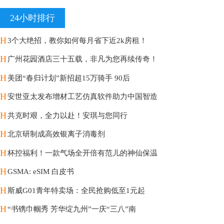
24小时排行
H
3个大绝招，教你如何每月省下近2k房租！
H
广州花园酒店三十五载，非凡为您再续传奇！
H
美团“春归计划”新招超15万骑手 90后
H
安世亚太发布增材工艺仿真软件助力中国智造
H
共克时艰，全力以赴！安琪与您同行
H
北京研制成高效银离子消毒剂
H
杯控福利！一款气场全开倍有范儿的神仙保温
H
GSMA: eSIM 白皮书
H
斯威G01青年特卖场：全民抢购低至1元起
H
“书镌巾帼秀 芳华绽九州”一庆“三八”南