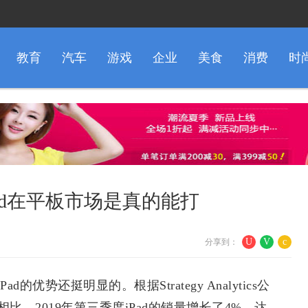
教育
汽车
游戏
企业
美食
消费
时
ad在平板市场是真的能打
U
V
c
分享到：
优势还挺明显的。根据Strategy Analytics公
，2019年第三季度iPad的销量增长了4%，达