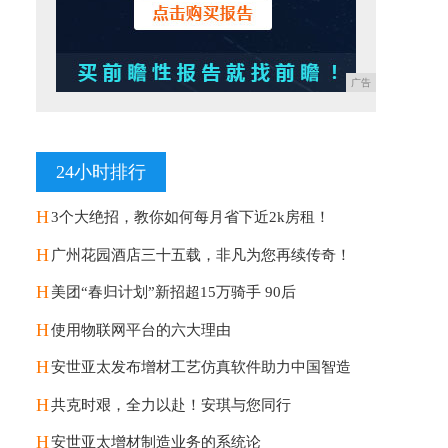
广告
24小时排行
H
3个大绝招，教你如何每月省下近2k房租！
H
广州花园酒店三十五载，非凡为您再续传奇！
H
美团“春归计划”新招超15万骑手 90后
H
使用物联网平台的六大理由
H
安世亚太发布增材工艺仿真软件助力中国智造
H
共克时艰，全力以赴！安琪与您同行
H
安世亚太增材制造业务的系统论